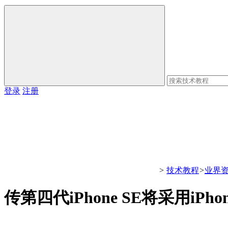
登录
注册
>
技术教程
>
业界
传第四代‌iPhone SE将采用iPh