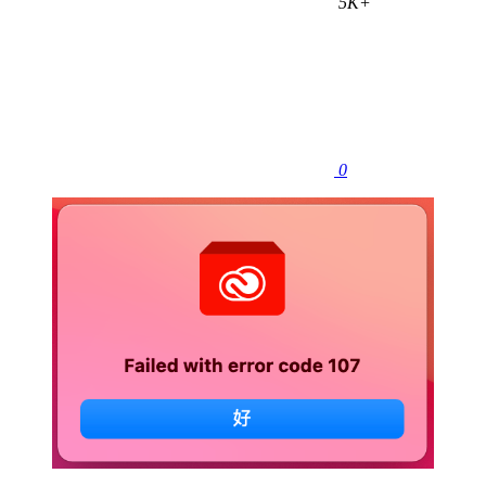
5K+
0