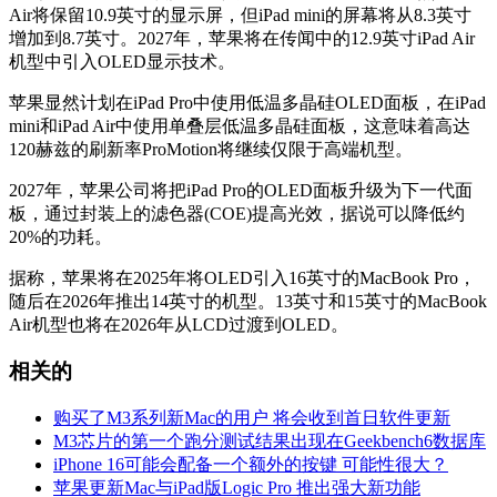
Air‌将保留10.9英寸的显示屏，但‌iPad mini‌的屏幕将从8.3英寸
增加到8.7英寸。2027年，苹果将在传闻中的12.9英寸iPad Air
机型中引入OLED显示技术。
苹果显然计划在‌iPad Pro‌中使用低温多晶硅OLED面板，在‌iPad
mini‌和‌iPad Air‌中使用单叠层低温多晶硅面板，这意味着高达
120赫兹的刷新率ProMotion将继续仅限于高端机型。
2027年，苹果公司将把‌iPad Pro‌的OLED面板升级为下一代面
板，通过封装上的滤色器(COE)提高光效，据说可以降低约
20%的功耗。
据称，苹果将在2025年将OLED引入16英寸的MacBook Pro，
随后在2026年推出14英寸的机型。13英寸和15英寸的MacBook
Air机型也将在2026年从LCD过渡到OLED。
相关的
购买了M3系列新Mac的用户 将会收到首日软件更新
M3芯片的第一个跑分测试结果出现在Geekbench6数据库
iPhone 16可能会配备一个额外的按键 可能性很大？
苹果更新Mac与iPad版Logic Pro 推出强大新功能