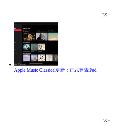
1K+
Apple Music Classical更新：正式登陆iPad
1K+