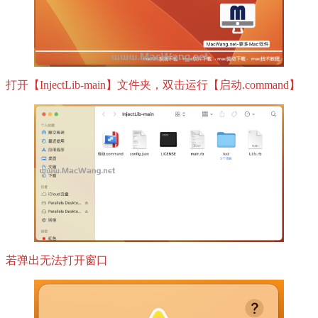
打开【InjectLib-main】文件夹，双击运行【启动.command】
若弹出无法打开窗口