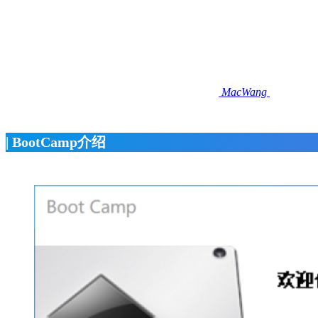
MacWang
| BootCamp介绍