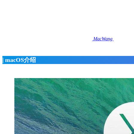
MacWang
| macOS介绍